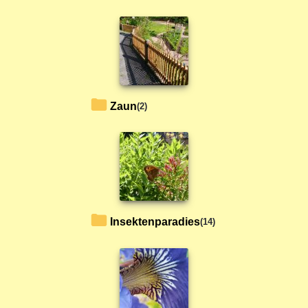
zaun
(2)
Insektenparadies
(14)