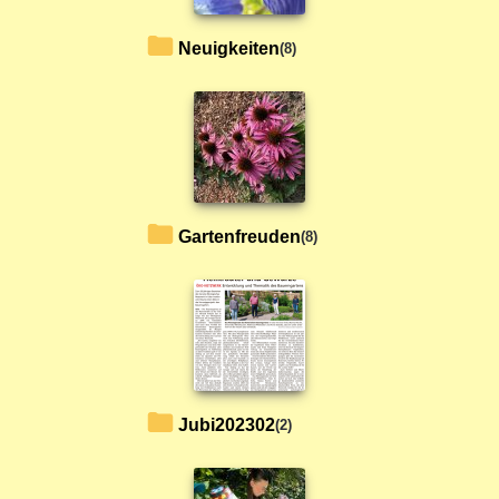
Neuigkeiten
(8)
Gartenfreuden
(8)
Jubi202302
(2)