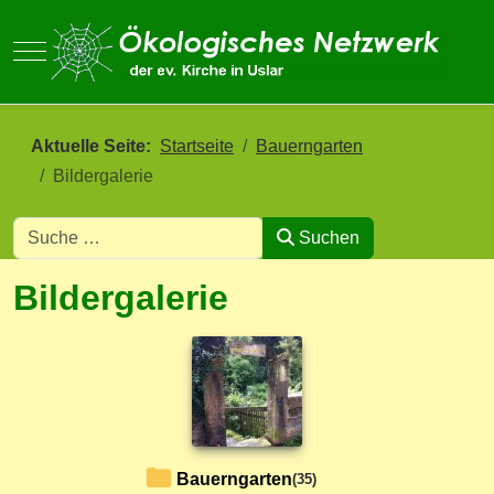
Mobile Menu Toggle
Aktuelle Seite:
Startseite
Bauerngarten
Bildergalerie
Suchen
Type 2 or more characters for results.
Bildergalerie
Bauerngarten
(35)