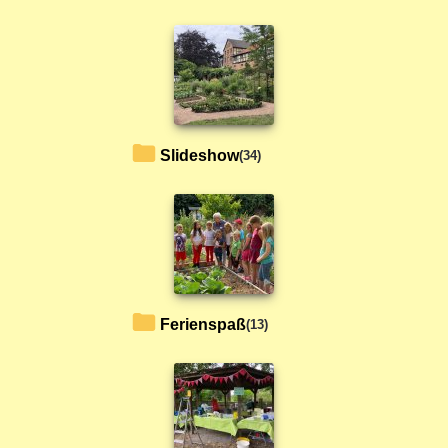
Slideshow
(34)
Ferienspaß
(13)